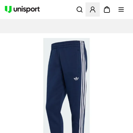
Åbner en Modal til at logge 