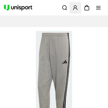
Åbner en Modal til at logge 