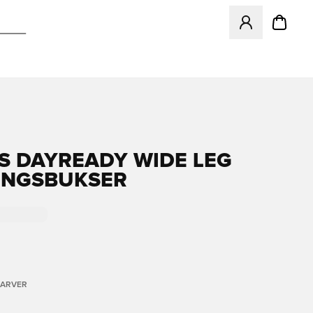
Åbner en Modal ti
S DAYREADY WIDE LEG
INGSBUKSER
FARVER