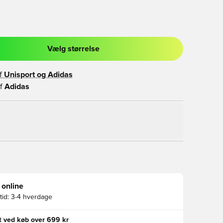
Vælg størrelse
l til at logge ind eller tilmelde dig som medlem
f
Unisport og
Adidas
f
Adidas
 online
id:
3-4 hverdage
gt ved køb over 699 kr