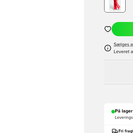
Åbner en Moda
Sælges a
Leveret a
På lager
Leveringst
Fri fra