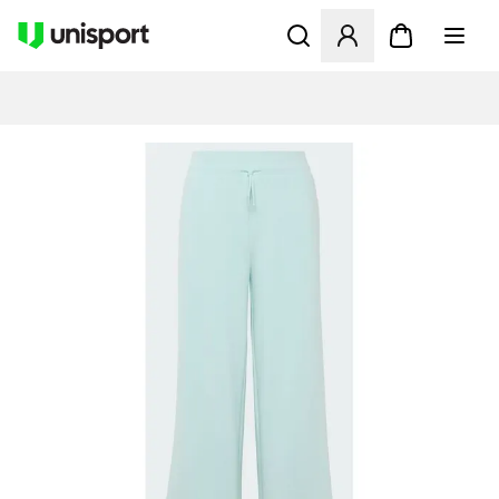
Åbner en Modal til at logge 