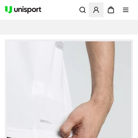
Åbner en Modal til at logge 