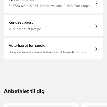
Jersey-Material Reguläre Länge Rundhalsausschnitt
Ärmellos PUMA Branding-Details
526720 02, 407464, Mænd, Voksne, PUMA, Track tops,
Hvid
Kundesupport
Vi er her for at hjælpe
Autoriseret forhandler
Unisport er autoriseret forhandler af førende brands
Anbefalet til dig