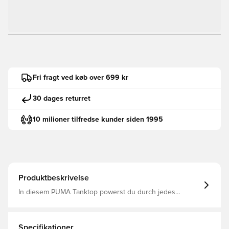
Fri fragt ved køb over 699 kr
30 dages returret
10 milioner tilfredse kunder siden 1995
Produktbeskrivelse
In diesem PUMA Tanktop powerst du durch jedes
Workout. Dieses für Performance gemachte Top verfügt
über dryCELL Technologie für ein frisches Tragegefühl,
ergonomische Cutlines für mehr Bewegungsfreiheit und
Flatlock-Nähte für weniger Reibung. Regular Fit Single
Specifikationer