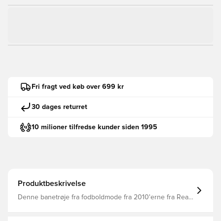
Fri fragt ved køb over 699 kr
30 dages returret
10 milioner tilfredse kunder siden 1995
Produktbeskrivelse
Denne banetrøje fra fodboldmode fra 2010'erne fra Real
Madrid er en eksplosion fra det smukke kamps nylige
fortid. Fede hvide blokke inspireret af klubbens berømte