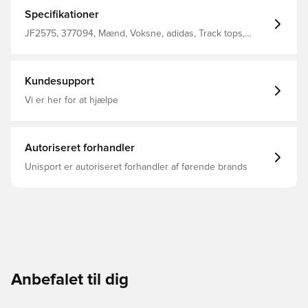
hjemmetrøjer slutter sig til indviklede rørdetaljer for et
stilfuldt look. Et subtilt klubbadge slutter sig til et adidas
Specifikationer
Badge of Sport på brystet for at vise, hvem du råber på.
Dette produkt er lavet med 100% genbrugsmaterialer.
JF2575, 377094, Mænd, Voksne, adidas, Track tops,
Ved at genbruge materialer, der allerede er skabt,
Lange ærmer, Blå
hjælper vi med at reducere spild og vores afhængighed
af begrænsede ressourcer og reducere fodaftrykket af
de produkter, vi fremstiller. Almindelig pasform Fuld lynlås
Kundesupport
med stående krave Forlommer Elastiske manchetter Real
Madrid-broderet emblem
Vi er her for at hjælpe
Autoriseret forhandler
Unisport er autoriseret forhandler af førende brands
Anbefalet til dig