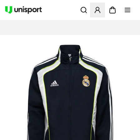
Åbner en Modal til at logge 