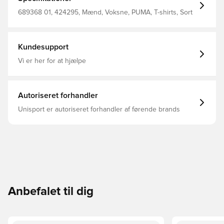
abends wohlfühlst. Passform: Regulär Hauptmaterial:
Single Jersey Ausschnitt: Rundhalsausschnitt Kurze
689368 01, 424295, Mænd, Voksne, PUMA, T-shirts, Sort
Ärmel Länge: Regulär 100% Baumwolle
Kundesupport
Vi er her for at hjælpe
Autoriseret forhandler
Unisport er autoriseret forhandler af førende brands
Anbefalet til dig