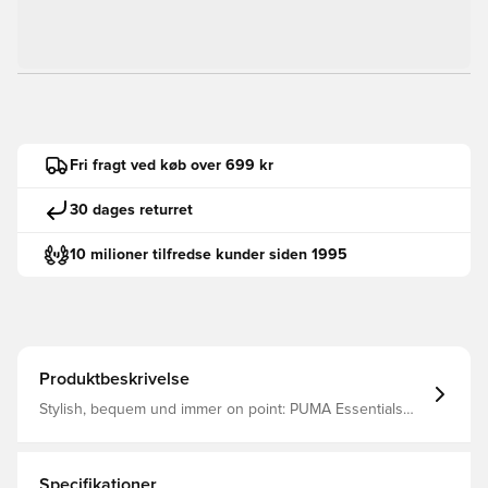
Fri fragt ved køb over 699 kr
30 dages returret
10 milioner tilfredse kunder siden 1995
Produktbeskrivelse
Stylish, bequem und immer on point: PUMA Essentials
sind für entspannte Tage. Egal, ob du chillst, dir einen
Kaffee holst oder unterwegs bist – diese Pieces sind der
perfekte Mix aus Tragekomfort und Style. Minimalistisch,
vielseitig und so designt, damit du dich von morgens bis
Specifikationer