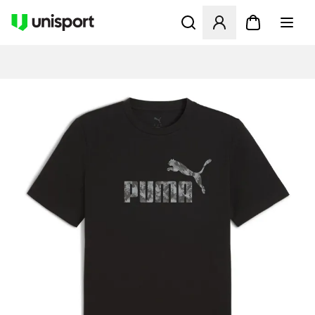
Åbner en Modal til at logge 