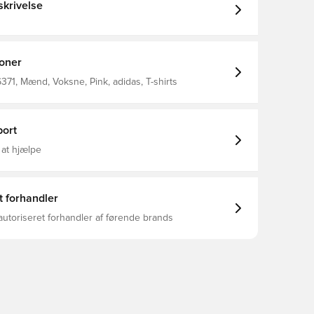
krivelse
ioner
71, Mænd, Voksne, Pink, adidas, T-shirts
ort
 at hjælpe
t forhandler
autoriseret forhandler af førende brands