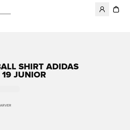
Åbner en Modal ti
ALL SHIRT ADIDAS
 19 JUNIOR
FARVER