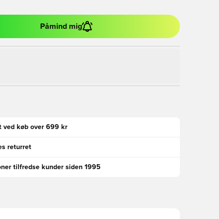
Påmind mig
gt ved køb over 699 kr
s returret
oner tilfredse kunder siden 1995