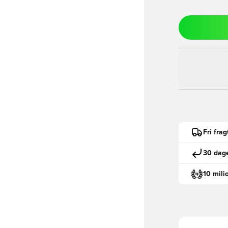
Fri fra
30 dage
10 mili