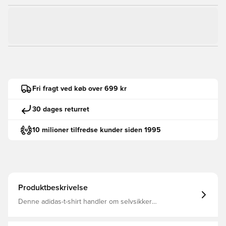
Fri fragt ved køb over 699 kr
30 dages returret
10 milioner tilfredse kunder siden 1995
Produktbeskrivelse
Denne adidas-t-shirt handler om selvsikker
selvudfoldelse. Med en afslappet, løs form og blødt
materiale holder den dig behagelig, mens snitlinjer