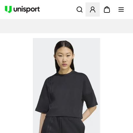
Åbner en Modal til at logge 