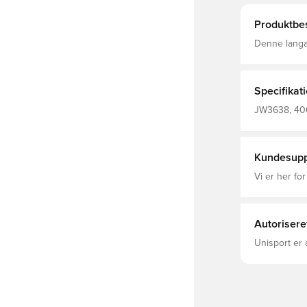
Produktbes
Denne langær
komfort. Det
pasform pas
halv lynlås 
retrovibe, de
Specifikat
sofaen. Slank pasform Høj hals Hovedmateriale: 86%
Polyester(1
JW3638, 406
Kundesupp
Vi er her for
Autorisere
Unisport er 