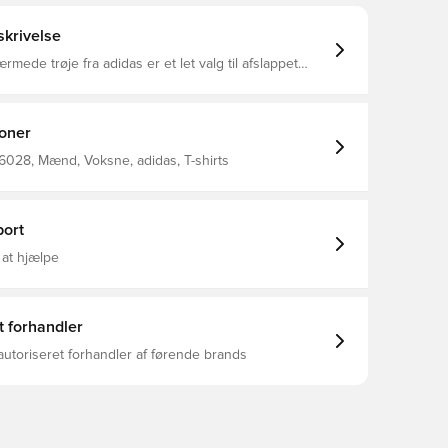
krivelse
mede trøje fra adidas er et let valg til afslappet
 bløde isolistof holder dig veltilpas, og den slanke
ser godt under en hoodie eller jakke. En krave med
og 90'er-inspireret grafik giver den en sporty
r er perfekt til at heppe på dit hold fra tribunen eller
ioner
00% Genbrugs) / 14% Elastan
028, Mænd, Voksne, adidas, T-shirts
ort
 at hjælpe
t forhandler
autoriseret forhandler af førende brands