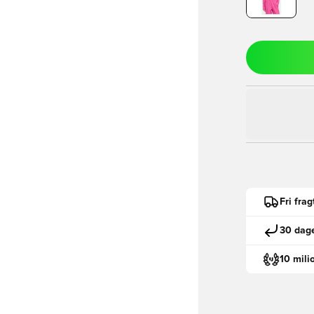
Fri fra
30 dage
10 mili