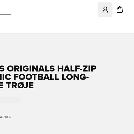
Åbner en Modal ti
S ORIGINALS HALF-ZIP
IC FOOTBALL LONG-
E TRØJE
FARVER