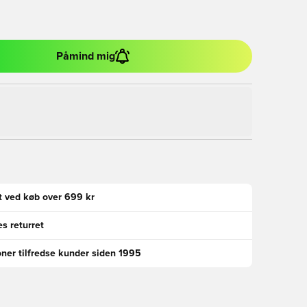
Påmind mig
gt ved køb over 699 kr
s returret
oner tilfredse kunder siden 1995