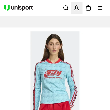
Åbner en Modal til at logge 