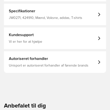
strækbare stof bevæger sig med dig. Heldækkende
grafik sender en diskret hilsen til fodboldbanen. Slank
pasform Rund hals Hovedmateriale: 79% Polyester(100%
Specifikationer
Genbrugs) / 21% Elastan
JW0271, 424910, Mænd, Voksne, adidas, T-shirts
Kundesupport
Vi er her for at hjælpe
Autoriseret forhandler
Unisport er autoriseret forhandler af førende brands
Anbefalet til dig