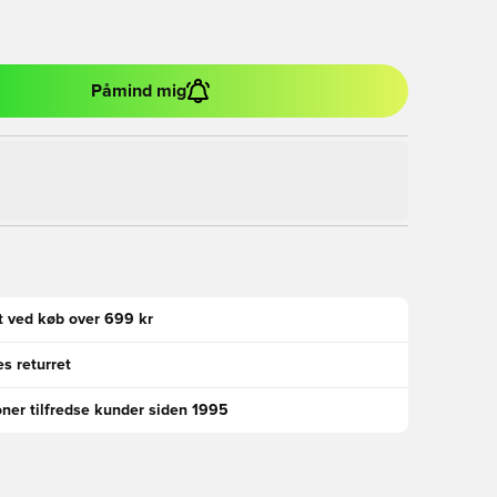
Påmind mig
gt ved køb over 699 kr
s returret
oner tilfredse kunder siden 1995