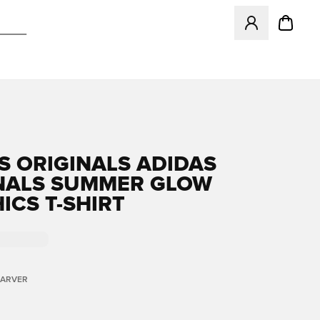
Åbner en Modal ti
S ORIGINALS ADIDAS
NALS SUMMER GLOW
ICS T-SHIRT
FARVER