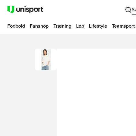
S
Fodbold
Fanshop
Træning
Løb
Lifestyle
Teamsport