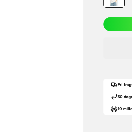
Fri fra
30 dage
10 mili