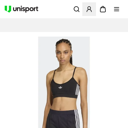
Åbner en Modal til at logge 