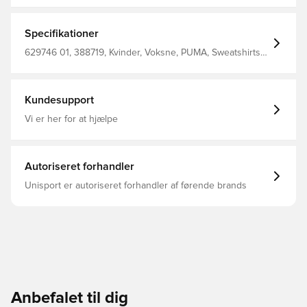
abgestimmtem Kordelzug und Glockenärmeln – ideal, um
ein Statement zu setzen. Gerippte Bündchen und ein
gerippter Bund verpassen dir einen Hauch von
Specifikationer
Raffinesse. So fällst du mühelos auf. Relaxed Fit French
Terry Cropped-Schnitt Design mit Kapuze Lange Ärmel
629746 01, 388719, Kvinder, Voksne, PUMA, Sweatshirts,
PUMA Branding-Details
Sort
Kundesupport
Vi er her for at hjælpe
Autoriseret forhandler
Unisport er autoriseret forhandler af førende brands
Anbefalet til dig