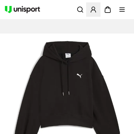
Åbner en Modal til at logge 