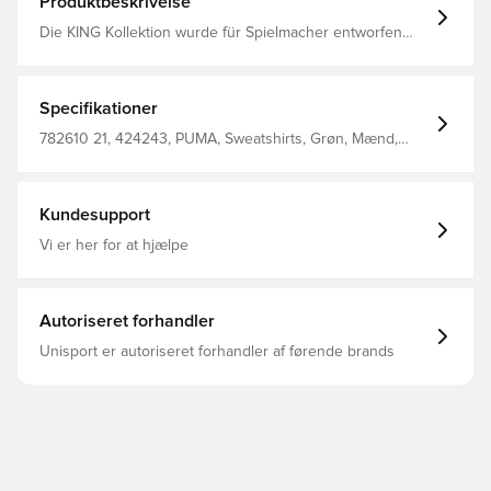
Produktbeskrivelse
Die KING Kollektion wurde für Spielmacher entworfen
und verbindet traditionsreiche Designs mit moderner
Innovation. Ausgestattet mit hochwertigen Premium-
Materialien bietet sie ultimative Haptik, Kontrolle und
unvergleichlichen Komfort. Diese Kollektion wird auch in
Specifikationer
den Top-Fußballclubs getragen und verkörpert das Erbe
der KING Serie, bei der Tradition auf Performance trifft.
782610 21, 424243, PUMA, Sweatshirts, Grøn, Mænd,
Passform: Regulär Hauptmaterial: French Terry Mit
Voksne
Kapuze Lange Ärmel Länge: Regulär Club Badge und
PUMA Branding-Details
Kundesupport
Vi er her for at hjælpe
Autoriseret forhandler
Unisport er autoriseret forhandler af førende brands