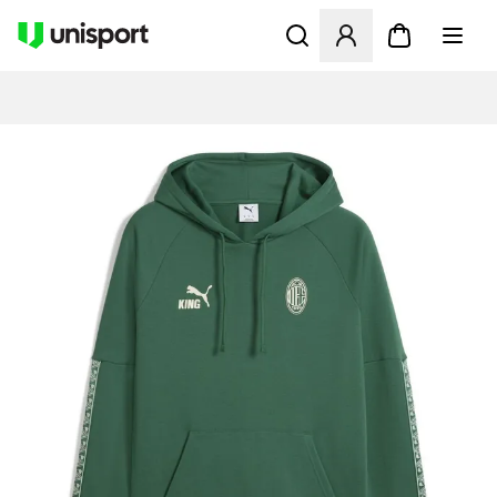
Åbner en Modal til at logge 