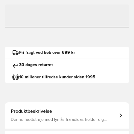
Fri fragt ved køb over 699 kr
30 dages returret
10 milioner tilfredse kunder siden 1995
Produktbeskrivelse
Denne hættetrøje med lynlås fra adidas holder dig
tildækket på dage, hvor du vil føle dig ekstra godt tilpas.
Denne weatshirt er lavet i blød fleece af en