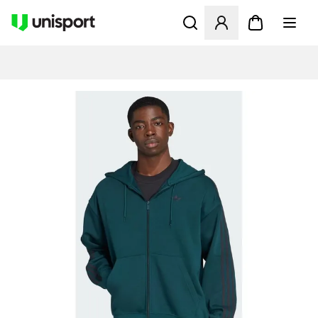
Åbner en Modal til at logge 