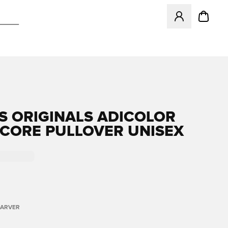
Åbner en Modal ti
S ORIGINALS ADICOLOR
CORE PULLOVER UNISEX
FARVER