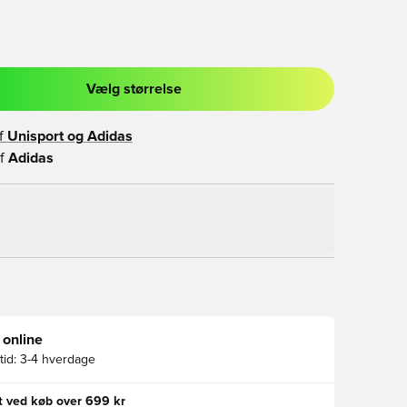
Vælg størrelse
l til at logge ind eller tilmelde dig som medlem
f
Unisport og
Adidas
f
Adidas
 online
id:
3-4 hverdage
gt ved køb over 699 kr