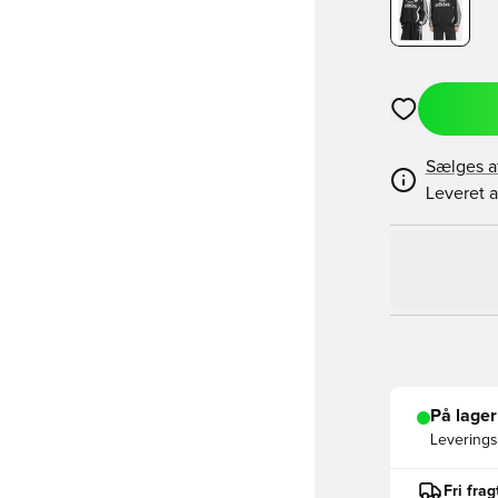
Åbner en Moda
Sælges a
Leveret a
På lager
Leveringst
Fri fra