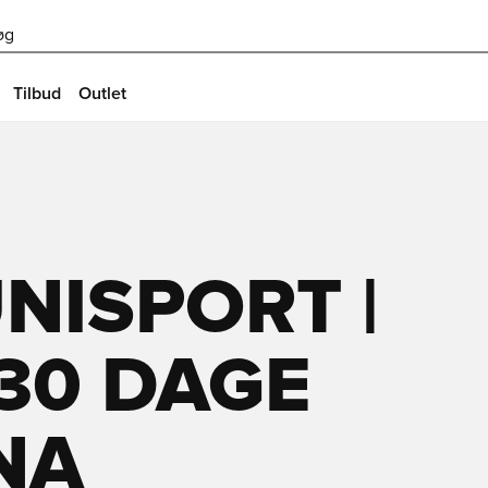
øg
Tilbud
Outlet
NISPORT |
30 DAGE
NA