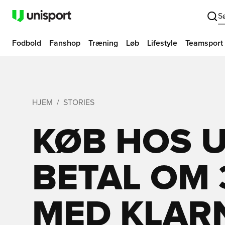
S
Fodbold
Fanshop
Træning
Løb
Lifestyle
Teamsport
HJEM
STORIES
KØB HOS U
BETAL OM 
MED KLAR