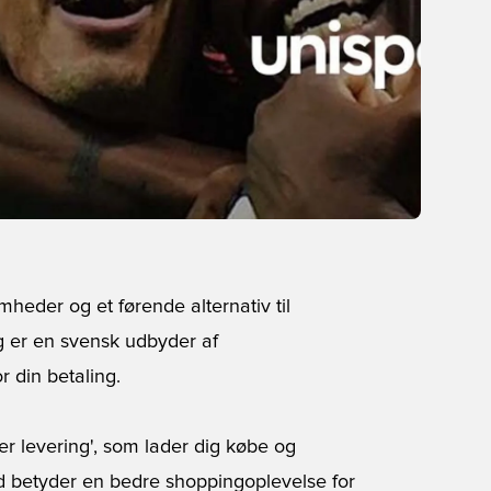
heder og et førende alternativ til
g er en svensk udbyder af
r din betaling.
ter levering', som lader dig købe og
d betyder en bedre shoppingoplevelse for