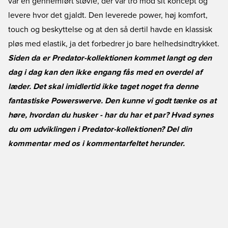
var en gennemført støvle, der var tro mod sit koncept og
levere hvor det gjaldt. Den leverede power, høj komfort,
touch og beskyttelse og at den så dertil havde en klassisk
pløs med elastik, ja det forbedrer jo bare helhedsindtrykket.
Siden da er Predator-kollektionen kommet langt og den
dag i dag kan den ikke engang fås med en overdel af
læder. Det skal imidlertid ikke taget noget fra denne
fantastiske Powerswerve. Den kunne vi godt tænke os at
høre, hvordan du husker - har du har et par? Hvad synes
du om udviklingen i Predator-kollektionen? Del din
kommentar med os i kommentarfeltet herunder.