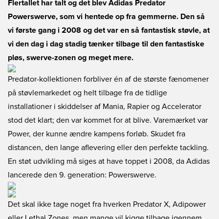
Flertallet har talt og det blev Adidas Predator
Powerswerve, som vi hentede op fra gemmerne. Den så
vi første gang i 2008 og det var en så fantastisk støvle, at
vi den dag i dag stadig tænker tilbage til den fantastiske
pløs, swerve-zonen og meget mere.
Predator-kollektionen forbliver én af de største fænomener
på støvlemarkedet og helt tilbage fra de tidlige
installationer i skiddelser af Mania, Rapier og Accelerator
stod det klart; den var kommet for at blive. Varemærket var
Power, der kunne ændre kampens forløb. Skudet fra
distancen, den lange aflevering eller den perfekte tackling.
En støt udvikling må siges at have toppet i 2008, da Adidas
lancerede den 9. generation: Powerswerve.
Det skal ikke tage noget fra hverken Predator X, Adipower
eller Lethal Zones, men mange vil kigge tilbage igennem