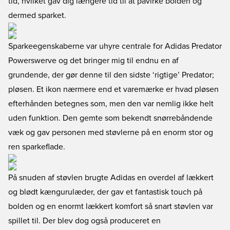
tid, hvilket gav dig længere tid til at påvirke bolden og
dermed sparket.
Sparkeegenskaberne var uhyre centrale for Adidas Predator
Powerswerve og det bringer mig til endnu en af
grundende, der gør denne til den sidste ‘rigtige’ Predator;
pløsen. Et ikon nærmere end et varemærke er hvad pløsen
efterhånden betegnes som, men den var nemlig ikke helt
uden funktion. Den gemte som bekendt snørrebåndende
væk og gav personen med støvlerne på en enorm stor og
ren sparkeflade.
På snuden af støvlen brugte Adidas en overdel af lækkert
og blødt kængurulæder, der gav et fantastisk touch på
bolden og en enormt lækkert komfort så snart støvlen var
spillet til. Der blev dog også produceret en