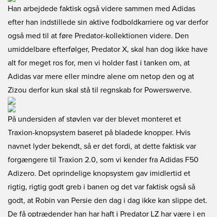
Han arbejdede faktisk også videre sammen med Adidas
efter han indstillede sin aktive fodboldkarriere og var derfor
også med til at føre Predator-kollektionen videre. Den
umiddelbare efterfølger, Predator X, skal han dog ikke have
alt for meget ros for, men vi holder fast i tanken om, at
Adidas var mere eller mindre alene om netop den og at
Zizou derfor kun skal stå til regnskab for Powerswerve.
På undersiden af støvlen var der blevet monteret et
Traxion-knopsystem baseret på bladede knopper. Hvis
navnet lyder bekendt, så er det fordi, at dette faktisk var
forgængere til Traxion 2.0, som vi kender fra Adidas F50
Adizero. Det oprindelige knopsystem gav imidlertid et
rigtig, rigtig godt greb i banen og det var faktisk også så
godt, at Robin van Persie den dag i dag ikke kan slippe det.
De få optrædender han har haft i Predator LZ har være i en