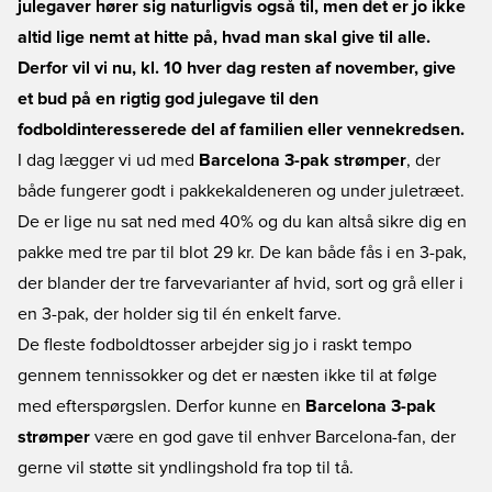
julegaver hører sig naturligvis også til, men det er jo ikke
altid lige nemt at hitte på, hvad man skal give til alle.
Derfor vil vi nu, kl. 10 hver dag resten af november, give
et bud på en rigtig god julegave til den
fodboldinteresserede del af familien eller vennekredsen.
I dag lægger vi ud med
Barcelona 3-pak strømper
, der
både fungerer godt i pakkekaldeneren og under juletræet.
De er lige nu sat ned med 40% og du kan altså sikre dig en
pakke med tre par til blot 29 kr. De kan både fås i en 3-pak,
der blander der tre farvevarianter af hvid, sort og grå eller i
en 3-pak, der holder sig til én enkelt farve.
De fleste fodboldtosser arbejder sig jo i raskt tempo
gennem tennissokker og det er næsten ikke til at følge
med efterspørgslen. Derfor kunne en
Barcelona 3-pak
strømper
være en god gave til enhver Barcelona-fan, der
gerne vil støtte sit yndlingshold fra top til tå.