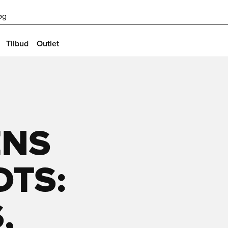
øg
Tilbud
Outlet
ENS
OTS:
,