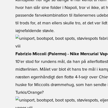
kantspiller har lige så længe vi har kendt til ham 
hvor han slår sine folder i Napoli, tror vi ikke, 
passende farvekombination til italienernes udeb
til trods for, at man ellers skulle tro, at det var li
iøjnefaldende støvle.
Fabrizio Miccoli (Palermo) - Nike Mercurial Va
10'er stod for rundens mål, da han på allerflottes
midterlinien. Målet var blot ét hans tre mål i 
næsten egenhåndigt den flotte 4-1-sejr over Chi
huske for Miccolis drømmehug, som han sendte in
Turkis/Orange?