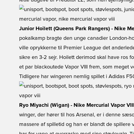
lette udgave af Predator LZ, som han øjensynligt 
Junior Hoilett (Queens Park Rangers) - Nike Me
pokalkamp bragte den unge canadier London-ho
ville oprykkerne til Premier League det anderle
sikre en 3-2 sejr. Hoilett derimod skal have ros f
et par blackoutede Vapor VIII frem, som meget ve
Tidligere har wingeren nemlig spillet i Adidas F5
Ryo Miyachi (Wigan) - Nike Mercurial Vapor VI
winger, der hører til hos Arsenal, er i denne sæ
massere af spilletid og han er blandt de spillere