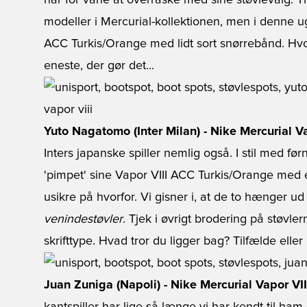
har for vane at overraske med sine støvlevalg. Ti
modeller i Mercurial-kollektionen, men i denne ug
ACC Turkis/Orange med lidt sort snørrebånd. Hvo
eneste, der gør det...
Yuto Nagatomo (Inter Milan) - Nike Mercurial V
Inters japanske spiller nemlig også. I stil med 
'pimpet' sine Vapor VIII ACC Turkis/Orange med e
usikre på hvorfor. Vi gisner i, at de to hænger ud 
venindestøvler
. Tjek i øvrigt brodering på støvl
skrifttype. Hvad tror du ligger bag? Tilfælde eller
Juan Zuniga (Napoli) - Nike Mercurial Vapor VI