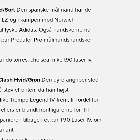
d/Sort
Den spanske målmand har de
tor LZ og i kampen mod Norwich
til tyske Adidas. Også handskerne fra
 et par Predator Pro målmandshandsker
 Clash Hvid/Grøn
Den dyre angriber stod
å støvlefronten, da han højst
ke Tiempo Legend IV frem, til fordel for
lers er blandt frontfigurerne for. Til
panieren tilbage i et par T90 Laser IV, om
riant.