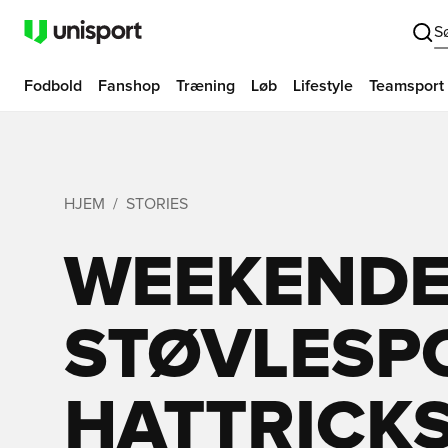
S
Fodbold
Fanshop
Træning
Løb
Lifestyle
Teamsport
HJEM
STORIES
WEEKEND
STØVLESP
HATTRICKS