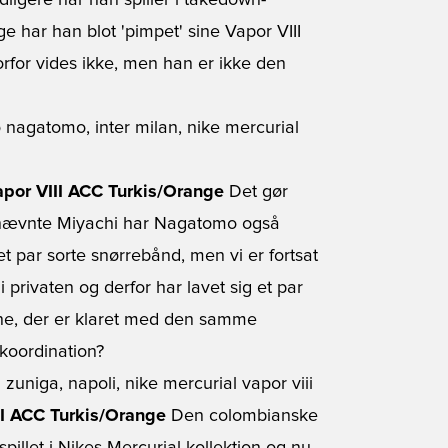
dligere har han spiller i takedown-
e har han blot 'pimpet' sine Vapor VIII
rfor vides ikke, men han er ikke den
apor VIII ACC Turkis/Orange
Det gør
førnævnte Miyachi har Nagatomo også
t par sorte snørrebånd, men vi er fortsat
i privaten og derfor har lavet sig et par
erne, der er klaret med den samme
 koordination?
II ACC Turkis/Orange
Den colombianske