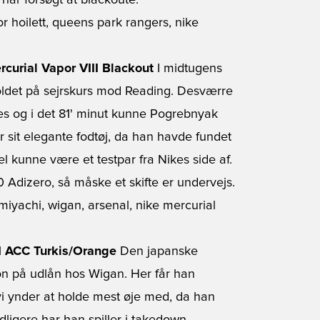
har forsøgt at blackoute.
rcurial Vapor VIII Blackout
I midtugens
ldet på sejrskurs mod Reading. Desværre
des og i det 81' minut kunne Pogrebnyak
or sit elegante fodtøj, da han havde fundet
l kunne være et testpar fra Nikes side af.
0 Adizero, så måske et skifte er undervejs.
II ACC Turkis/Orange
Den japanske
son på udlån hos Wigan. Her får han
 vi ynder at holde mest øje med, da han