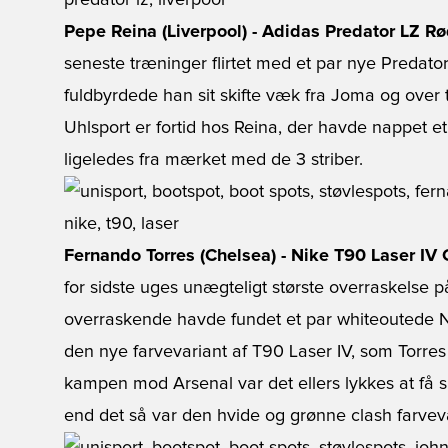
Pepe Reina (Liverpool) - Adidas Predator LZ Rø
seneste træninger flirtet med et par nye Preda
fuldbyrdede han sit skifte væk fra Joma og over 
Uhlsport er fortid hos Reina, der havde nappet
ligeledes fra mærket med de 3 striber.
Fernando Torres (Chelsea) - Nike T90 Laser IV
for sidste uges unægteligt største overraskelse p
overraskende havde fundet et par whiteoutede Ni
den nye farvevariant af T90 Laser IV, som Torres el
kampen mod Arsenal var det ellers lykkes at få s
end det så var den hvide og grønne clash farveva