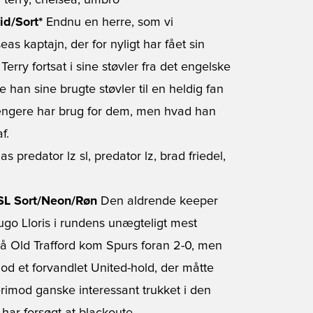
id/Sort*
Endnu en herre, som vi
eas kaptajn, der for nyligt har fået sin
erry fortsat i sine støvler fra det engelske
an sine brugte støvler til en heldig fan
 længere har brug for dem, men hvad han
f.
 SL Sort/Neon/Røn
Den aldrende keeper
ugo Lloris i rundens unægteligt mest
 Old Trafford kom Spurs foran 2-0, men
 et forvandlet United-hold, der måtte
erimod ganske interessant trukket i den