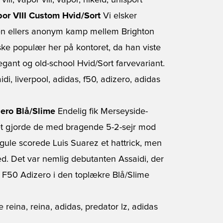
por VIII Custom Hvid/Sort
Vi elsker
 en ellers anonym kamp mellem Brighton
ke populær her på kontoret, da han viste
egant og old-school Hvid/Sort farvevariant.
zero Blå/Slime
Endelig fik Merseyside-
det gjorde de med bragende 5-2-sejr mod
ule scorede Luis Suarez et hattrick, men
d. Det var nemlig debutanten Assaidi, der
as F50 Adizero i den toplækre Blå/Slime