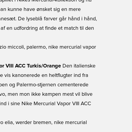
spillet i Nikes Mercurial-kollektion og nu
at han kunne have ønsket sig en mere
anesæt. De lyseblå farver går hånd i hånd,
dt af en udfordring at finde et match til den
por VIII ACC Turkis/Orange
Den italienske
te vis kanonerede en heltflugter ind fra
kampen og Palermo-stjernen cementerede
evo, men mon ikke kampen mest vil blive
d i sine Nike Mercurial Vapor VIII ACC