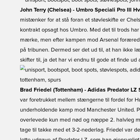
John Terry (Chelsea) - Umbro Speciali Pro III Hv
mistænker for at stå foran et støvleskifte er Chels
kontrakt opsagt hos Umbro. Med det til trods har T
mærke, men efter kampen mod Arsenal forærede h
på tribunen. Dermed ser det ud til, at han ikke
skifter til, ja det har vi endnu til gode at finde ud a
Brad Friedel (Tottenham) - Adidas Predator LZ
var foretrukket mellem stængerne til fordel for H
underholdende kamp mod Manchester United. På
overlevede kun med nød og næppe 2. halvleg mod
tage til takke med et 3-2-nederlag. Friedel var d