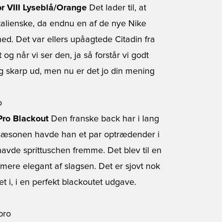
r VIII Lyseblå/Orange
Det lader til, at
italienske, da endnu en af de nye Nike
d. Det var ellers upåagtede Citadin fra
og når vi ser den, ja så forstår vi godt
ig skarp ud, men nu er det jo din mening
Pro Blackout
Den franske back har i lang
 sæsonen havde han et par optrædender i
avde sprittuschen fremme. Det blev til en
n mere elegant af slagsen. Det er sjovt nok
t i, i en perfekt blackoutet udgave.