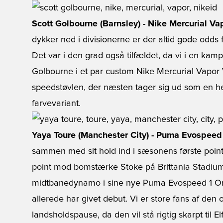
Scott Golbourne (Barnsley) - Nike Mercurial Va
dykker ned i divisionerne er der altid gode odds 
Det var i den grad også tilfældet, da vi i en ka
Golbourne i et par custom Nike Mercurial Vapor V
speedstøvlen, der næsten tager sig ud som en h
farvevariant.
Yaya Toure (Manchester City) - Puma Evospeed
sammen med sit hold ind i sæsonens første poin
point mod bomstærke Stoke på Brittania Stadium.
midtbanedynamo i sine nye Puma Evospeed 1 Ora
allerede har givet debut. Vi er store fans af den
landsholdspause, da den vil stå rigtig skarpt til 