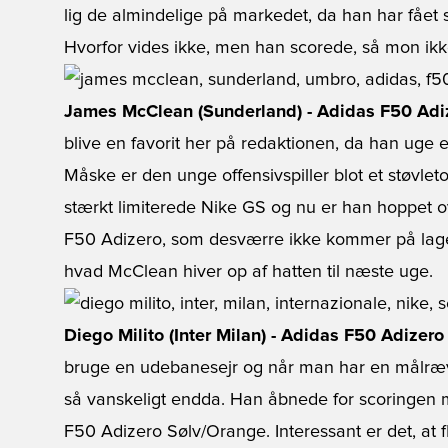
lig de almindelige på markedet, da han har fået
Hvorfor vides ikke, men han scorede, så mon ik
James McClean (Sunderland) - Adidas F50 Adiz
blive en favorit her på redaktionen, da han uge ef
Måske er den unge offensivspiller blot et støvleto
stærkt limiterede Nike GS og nu er han hoppet ov
F50 Adizero, som desværre ikke kommer på lager 
hvad McClean hiver op af hatten til næste uge.
Diego Milito (Inter Milan) - Adidas F50 Adizer
bruge en udebanesejr og når man har en målræv 
så vanskeligt endda. Han åbnede for scoringen m
F50 Adizero Sølv/Orange. Interessant er det, at f