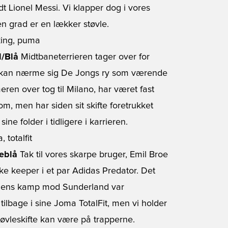
dt Lionel Messi. Vi klapper dog i vores
en grad er en lækker støvle.
d/Blå
Midtbaneterrieren tager over for
kan nærme sig De Jongs ry som værende
eren over tog til Milano, har været fast
, men har siden sit skifte foretrukket
ne folder i tidligere i karrieren.
seblå
Tak til vores skarpe bruger, Emil Broe
ke keeper i et par Adidas Predator. Det
dens kamp mod Sunderland var
tilbage i sine Joma TotalFit, men vi holder
tøvleskifte kan være på trapperne.