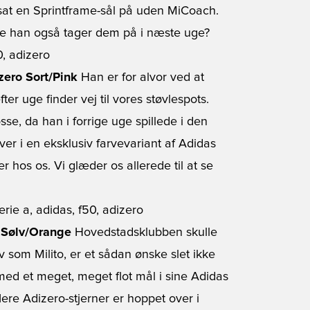
 sat en Sprintframe-sål på uden MiCoach.
ke han også tager dem på i næste uge?
ero Sort/Pink
Han er for alvor ved at
ter uge finder vej til vores støvlespots.
sse, da han i forrige uge spillede i den
er i en eksklusiv farvevariant af Adidas
hos os. Vi glæder os allerede til at se
o Sølv/Orange
Hovedstadsklubben skulle
som Milito, er et sådan ønske slet ikke
ed et meget, meget flot mål i sine Adidas
lere Adizero-stjerner er hoppet over i