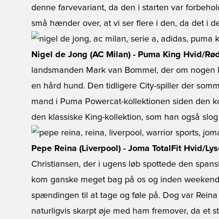
denne farvevariant, da den i starten var forbehol
små hænder over, at vi ser flere i den, da det i d
Nigel de Jong (AC Milan) - Puma King Hvid/Rø
landsmanden Mark van Bommel, der om nogen 
en hård hund. Den tidligere City-spiller der somm
mand i Puma Powercat-kollektionen siden den kom
den klassiske King-kollektion, som han også slog si
Pepe Reina (Liverpool) - Joma TotalFit Hvid/Ly
Christiansen, der i ugens løb spottede den spans
kom ganske meget bag på os og inden weeken
spændingen til at tage og føle på. Dog var Reina 
naturligvis skarpt øje med ham fremover, da et s