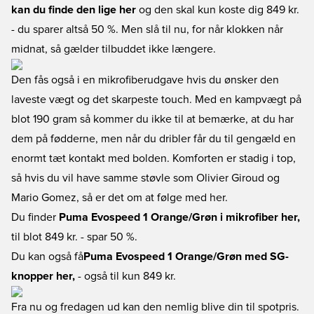
kan du finde den lige her
og den skal kun koste dig 849 kr.
- du sparer altså 50 %. Men slå til nu, for når klokken når
midnat, så gælder tilbuddet ikke længere.
Den fås også i en mikrofiberudgave hvis du ønsker den
laveste vægt og det skarpeste touch. Med en kampvægt på
blot 190 gram så kommer du ikke til at bemærke, at du har
dem på fødderne, men når du dribler får du til gengæld en
enormt tæt kontakt med bolden. Komforten er stadig i top,
så hvis du vil have samme støvle som Olivier Giroud og
Mario Gomez, så er det om at følge med her.
Du finder
Puma Evospeed 1 Orange/Grøn i mikrofiber her,
til blot 849 kr. - spar 50 %.
Du kan også få
Puma Evospeed 1 Orange/Grøn med SG-
knopper her,
- også til kun 849 kr.
Fra nu og fredagen ud kan den nemlig blive din til spotpris.