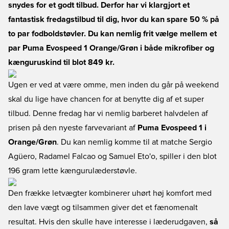
snydes for et godt tilbud. Derfor har vi klargjort et
fantastisk fredagstilbud til dig, hvor du kan spare 50 % på
to par fodboldstøvler. Du kan nemlig frit vælge mellem et
par Puma Evospeed 1 Orange/Grøn i både mikrofiber og
kænguruskind til blot 849 kr.
Ugen er ved at være omme, men inden du går på weekend
skal du lige have chancen for at benytte dig af et super
tilbud. Denne fredag har vi nemlig barberet halvdelen af
prisen på den nyeste farvevariant af
Puma Evospeed 1 i
Orange/Grøn
. Du kan nemlig komme til at matche Sergio
Agüero, Radamel Falcao og Samuel Eto'o, spiller i den blot
196 gram lette kængurulæderstøvle.
Den frække letvægter kombinerer uhørt høj komfort med
den lave vægt og tilsammen giver det et fænomenalt
resultat. Hvis den skulle have interesse i læderudgaven,
så