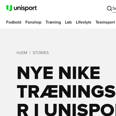
S
Fodbold
Fanshop
Træning
Løb
Lifestyle
Teamsport
HJEM
STORIES
NYE NIKE
TRÆNING
R I UNISP