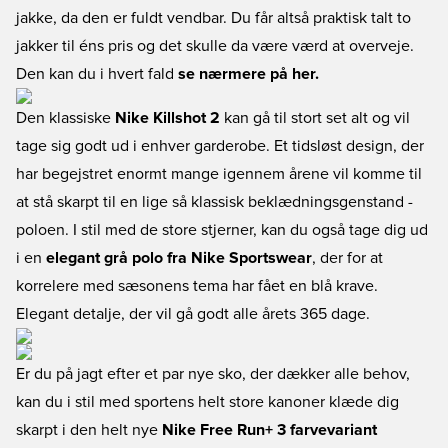
jakke, da den er fuldt vendbar. Du får altså praktisk talt to
jakker til éns pris og det skulle da være værd at overveje.
Den kan du i hvert fald
se nærmere på her.
Den klassiske
Nike Killshot 2
kan gå til stort set alt og vil
tage sig godt ud i enhver garderobe. Et tidsløst design, der
har begejstret enormt mange igennem årene vil komme til
at stå skarpt til en lige så klassisk beklædningsgenstand -
poloen. I stil med de store stjerner, kan du også tage dig ud
i en
elegant grå polo fra Nike Sportswear
, der for at
korrelere med sæsonens tema har fået en blå krave.
Elegant detalje, der vil gå godt alle årets 365 dage.
Er du på jagt efter et par nye sko, der dækker alle behov,
kan du i stil med sportens helt store kanoner klæde dig
skarpt i den helt nye
Nike Free Run+ 3 farvevariant