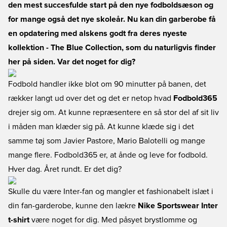
den mest succesfulde start på den nye fodboldsæson og
for mange også det nye skoleår. Nu kan din garberobe få
en opdatering med alskens godt fra deres nyeste
kollektion - The Blue Collection, som du naturligvis finder
her på siden. Var det noget for dig?
Fodbold handler ikke blot om 90 minutter på banen, det
rækker langt ud over det og det er netop hvad
Fodbold365
drejer sig om. At kunne repræsentere en så stor del af sit liv
i måden man klæder sig på. At kunne klæde sig i det
samme tøj som Javier Pastore, Mario Balotelli og mange
mange flere. Fodbold365 er, at ånde og leve for fodbold.
Hver dag. Året rundt. Er det dig?
Skulle du være Inter-fan og mangler et fashionabelt islæt i
din fan-garderobe, kunne den lækre
Nike Sportswear Inter
t-shirt
være noget for dig. Med påsyet brystlomme og