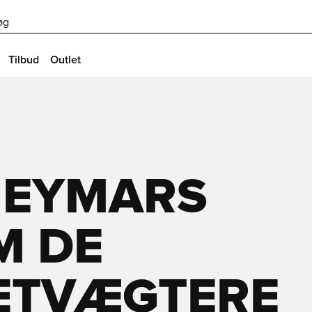
øg
Tilbud
Outlet
 NEYMARS
M DE
ETVÆGTERE