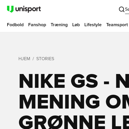
S
Fodbold
Fanshop
Træning
Løb
Lifestyle
Teamsport
HJEM
STORIES
NIKE GS -
MENING O
GRØNNE L