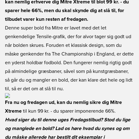
kan nemlig erhverve dig Mitre Xtreme til blot 99 kr. - du
sparer hele 66%, men du skal skynde dig at slå til, for
tilbudet varer kun resten af fredagen.
Denne super bold fra Mitre er lavet med det let
genkendelige Tensile-grafik, der for alvor tager sig godt ud
når bolden skrues. Foruden et klassisk design, som du
måske genkender fra The Championship i England, er dette
en yderst holdbar fodbold. Den fungerer nemlig rigtig godt
på almindelige græsbaner, såvel som på kunstgræsbaner,
så går du og mangler en bold
, der kan klare det hele og lidt
til, så er det om at slå til nu.
Fra nu og fredagen ud, kan du nemlig sikre dig
Mitre
Xtreme
til kun 99 kr. - du sparer imponerende 66%.
Hvad siger du til denne uges Fredagstilbud? Stod du lige
og manglede en bold? Lad os høre hvad du synes og om
du måske allerede har bestilt dit eksemplar i