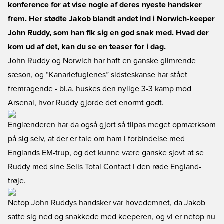
konference for at vise nogle af deres nyeste handsker
frem. Her stødte Jakob blandt andet ind i Norwich-keeper
John Ruddy, som han fik sig en god snak med. Hvad der
kom ud af det, kan du se en teaser for i dag.
John Ruddy og Norwich har haft en ganske glimrende
sæson, og “Kanariefuglenes” sidsteskanse har stået
fremragende - bl.a. huskes den nylige 3-3 kamp mod
Arsenal, hvor Ruddy gjorde det enormt godt.
Englænderen har da også gjort så tilpas meget opmærksom
på sig selv, at der er tale om ham i forbindelse med
Englands EM-trup, og det kunne være ganske sjovt at se
Ruddy med sine Sells Total Contact i den røde England-
trøje.
Netop John Ruddys handsker var hovedemnet, da Jakob
satte sig ned og snakkede med keeperen, og vi er netop nu