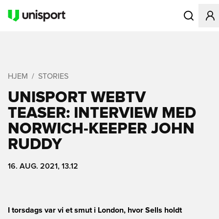
Åbner en Mo
HJEM
STORIES
UNISPORT WEBTV
TEASER: INTERVIEW MED
NORWICH-KEEPER JOHN
RUDDY
16. AUG. 2021, 13.12
I torsdags var vi et smut i London, hvor Sells holdt