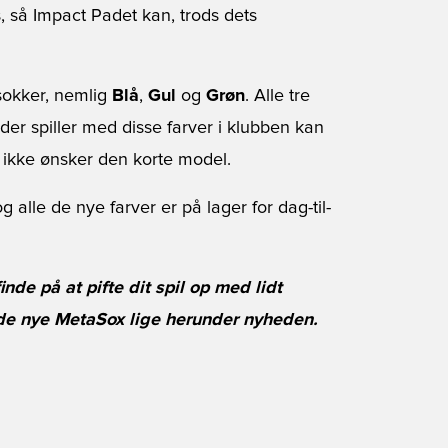
 så Impact Padet kan, trods dets
sokker, nemlig
Blå
,
Gul
og
Grøn
. Alle tre
k der spiller med disse farver i klubben kan
 ikke ønsker den korte model.
 alle de nye farver er på lager for dag-til-
de på at pifte dit spil op med lidt
de nye MetaSox lige herunder nyheden.