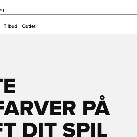
øg
Tilbud
Outlet
TE
FARVER PÅ
FT DIT SPIL