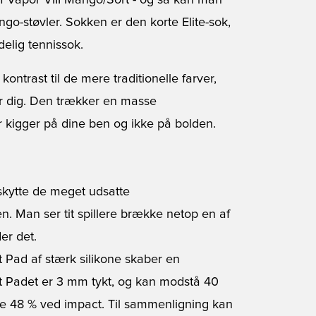
af Vapor VIII Mango/Sort - og så kan man
ngo-støvler. Sokken er den korte Elite-sok,
elig tennissok.
 kontrast til de mere traditionelle farver,
for dig. Den trækker en masse
kigger på dine ben og ikke på bolden.
eskytte de meget udsatte
n. Man ser tit spillere brække netop en af
er det.
 Pad af stærk silikone skaber en
t Padet er 3 mm tykt, og kan modstå 40
ele 48 % ved impact. Til sammenligning kan