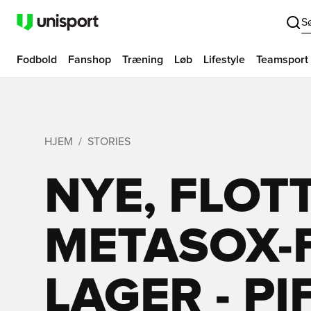
S
Fodbold
Fanshop
Træning
Løb
Lifestyle
Teamsport
HJEM
STORIES
NYE, FLOT
METASOX-
LAGER - PI