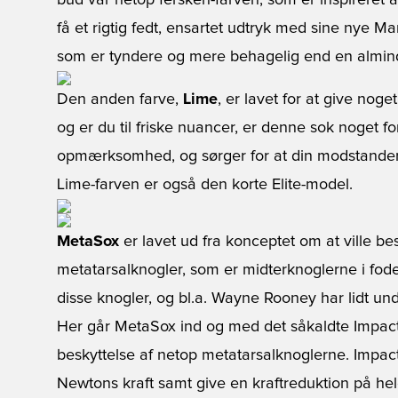
bud var netop fersken-farven, som er inspireret 
få et rigtig fedt, ensartet udtryk med sine nye Ma
som er tyndere og mere behagelig end en almind
Den anden farve,
Lime
, er lavet for at give noget
og er du til friske nuancer, er denne sok noget 
opmærksomhed, og sørger for at din modstander 
Lime-farven er også den korte Elite-model.
MetaSox
er lavet ud fra konceptet om at ville b
metatarsalknogler, som er midterknoglerne i fode
disse knogler, og bl.a. Wayne Rooney har lidt und
Her går MetaSox ind og med det såkaldte Impact
beskyttelse af netop metatarsalknoglerne. Impac
Newtons kraft samt give en kraftreduktion på h