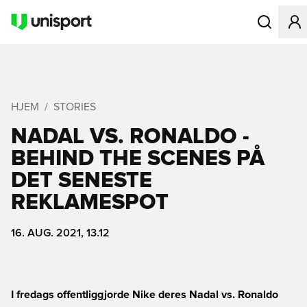
Åbner en Mo
HJEM
STORIES
NADAL VS. RONALDO -
BEHIND THE SCENES PÅ
DET SENESTE
REKLAMESPOT
16. AUG. 2021, 13.12
I fredags offentliggjorde Nike deres Nadal vs. Ronaldo