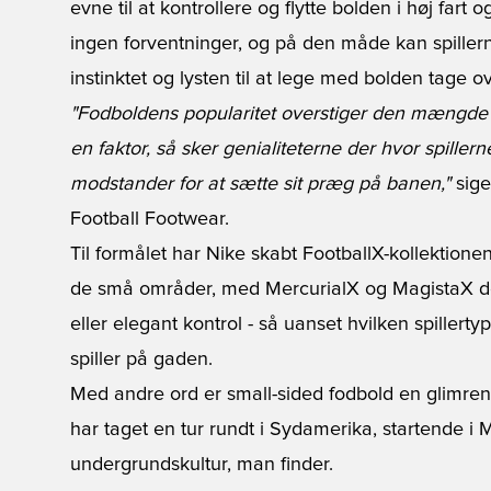
evne til at kontrollere og flytte bolden i høj fart
ingen forventninger, og på den måde kan spillern
instinktet og lysten til at lege med bolden tage ov
"Fodboldens popularitet overstiger den mængde af
en faktor, så sker genialiteterne der hvor spillern
modstander for at sætte sit præg på banen,"
sige
Football Footwear.
Til formålet har Nike skabt FootballX-kollektione
de små områder, med MercurialX og MagistaX der 
eller elegant kontrol - så uanset hvilken spillerty
spiller på gaden.
Med andre ord er small-sided fodbold en glimrende
har taget en tur rundt i Sydamerika, startende i 
undergrundskultur, man finder.