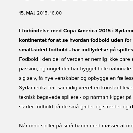
15. MAJ 2015, 16.00
I forbindelse med Copa America 2015 i Sydame
kontinentet for at se hvordan fodbold uden for
small-sided fodbold - har indflydelse på spille
Fodbold i den del af verden er nemlig ikke bare en
passion, og noget der har bygget hele nationale i
sig selv, få nye venskaber og opbygge en fælless
Sydamerika har samtidig været en konstant lever
teknisk begavede spillere - og nårman kigger på 
starter fodbold på de små gader og stræder og 
Når man spiller på små baner med masser af med-