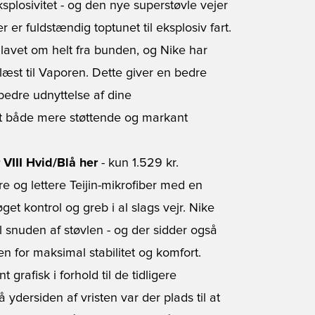
ksplosivitet - og den nye superstøvle vejer
 er fuldstændig toptunet til eksplosiv fart.
 lavet om helt fra bunden, og Nike har
æst til Vaporen. Dette giver en bedre
n bedre udnyttelse af dine
et både mere støttende og markant
 VIII Hvid/Blå her
- kun 1.529 kr.
e og lettere Teijin-mikrofiber med en
t kontrol og greb i al slags vejr. Nike
il snuden af støvlen - og der sidder også
en for maksimal stabilitet og komfort.
grafisk i forhold til de tidligere
dersiden af vristen var der plads til at