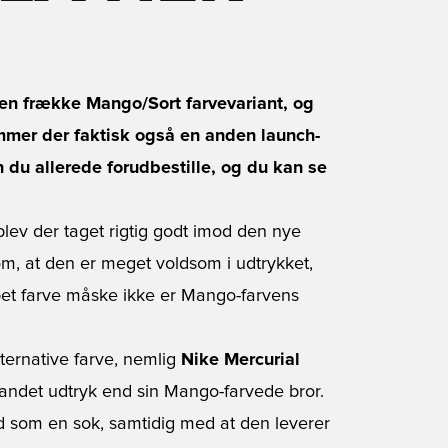
i den frække Mango/Sort farvevariant, og
mer der faktisk også en anden launch-
 du allerede forudbestille, og du kan se
 blev der taget rigtig godt imod den nye
om, at den er meget voldsom i udtrykket,
pet farve måske ikke er Mango-farvens
lternative farve, nemlig
Nike Mercurial
t andet udtryk end sin Mango-farvede bror.
fod som en sok, samtidig med at den leverer