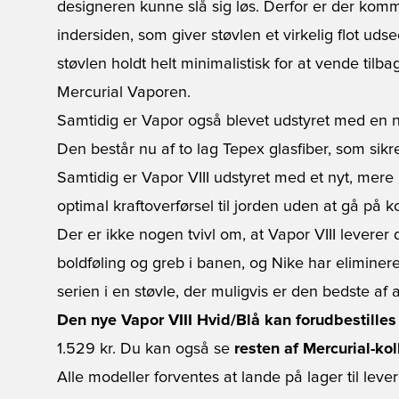
designeren kunne slå sig løs. Derfor er der komm
indersiden, som giver støvlen et virkelig flot uds
støvlen holdt helt minimalistisk for at vende tilba
Mercurial Vaporen.
Samtidig er Vapor også blevet udstyret med en n
Den består nu af to lag Tepex glasfiber, som sikre
Samtidig er Vapor VIII udstyret med et nyt, mere
optimal kraftoverførsel til jorden uden at gå på k
Der er ikke nogen tvivl om, at Vapor VIII leverer d
boldføling og greb i banen, og Nike har eliminere
serien i en støvle, der muligvis er den bedste af a
Den nye Vapor VIII Hvid/Blå kan forudbestilles
1.529 kr. Du kan også se
resten af Mercurial-kol
Alle modeller forventes at lande på lager til leveri