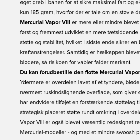
øget greb i banen for at sikre maksimal fart og e
kun 185 gram, hvorfor der er tale om en støvle der
Mercurial Vapor VIII
er mere eller mindre blevet
først og fremmest udviklet en mere tætsiddende l
støtte og stabilitet, hvilket i sidste ende sikrer e
kraftanstrengelser. Samtidig er hælkappen blev
blødere, så risikoen for vabler falder markant.
Du kan forudbestille den flotte Mercurial Vapor
Ydermere er overdelen lavet af et tyndere, bløder
nærmest ruskindslignende overflade, som giver øge
har endvidere tilføjet en forstærkende støttelag t
strategisk placeret støtte rundt omkring i overdel
Vapor VIII er også blevet væsentlig redesignet rent 
Mercurial-modeller - og med et mindre swoosh på y