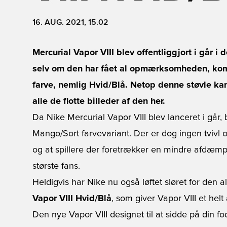
16. AUG. 2021, 15.02
Mercurial Vapor VIII blev offentliggjort i går 
selv om den har fået al opmærksomheden, kom
farve, nemlig Hvid/Blå. Netop denne støvle kan
alle de flotte billeder af den her.
Da Nike Mercurial Vapor VIII blev lanceret i går,
Mango/Sort farvevariant. Der er dog ingen tvivl 
og at spillere der foretrækker en mindre afdæm
største fans.
Heldigvis har Nike nu også løftet sløret for den a
Vapor VIII Hvid/Blå
, som giver Vapor VIII et hel
Den nye Vapor VIII designet til at sidde på din 