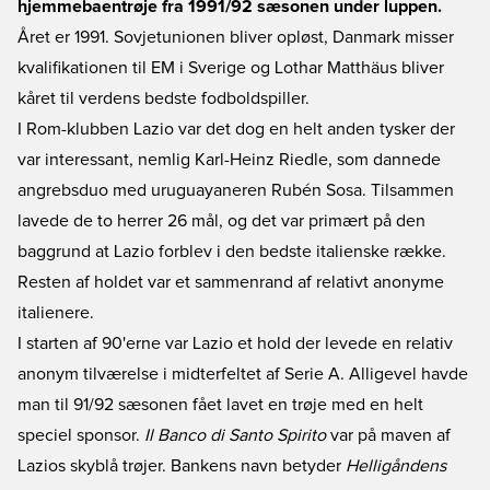
hjemmebaentrøje fra 1991/92 sæsonen under luppen.
Året er 1991. Sovjetunionen bliver opløst, Danmark misser
kvalifikationen til EM i Sverige og Lothar Matthäus bliver
kåret til verdens bedste fodboldspiller.
I Rom-klubben Lazio var det dog en helt anden tysker der
var interessant, nemlig Karl-Heinz Riedle, som dannede
angrebsduo med uruguayaneren Rubén Sosa. Tilsammen
lavede de to herrer 26 mål, og det var primært på den
baggrund at Lazio forblev i den bedste italienske række.
Resten af holdet var et sammenrand af relativt anonyme
italienere.
I starten af 90'erne var Lazio et hold der levede en relativ
anonym tilværelse i midterfeltet af Serie A. Alligevel havde
man til 91/92 sæsonen fået lavet en trøje med en helt
speciel sponsor.
Il Banco di Santo Spirito
var på maven af
Lazios skyblå trøjer. Bankens navn betyder
Helligåndens