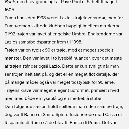
Bank
, den blev grundlagt af Pave Poul d. 5. helt tilbage i
1605.
Puma har siden 1998 været Lazio's trøjeleverandør, men før
Puma-æraen skiftede klubben hyppigt imellem mærkerne.
91/92 trøjen var lavet af engelske Umbro. Englænderne var
Lazios samarbejdspartner frem til 1998.
Trøjen var en typisk 90'er trøje, med et meget specielt
mønster. Den var lavet i to lyseblå nuancer, over det meste
af trøjen står der også Lazio. Dette er kun synligt når man
ser trøjen helt tæt på, og det er en meget flot detalje, der
på mange måder også var meget tidstypisk for 90'erne.
Trøjens krave var meget elegant udformet, primært i hvid
men med både en lyseblå og en mørkeblå stribe.
Den følgende sæson holdt spillede man i den samme trøje,
dog var Il Banco di Santo Spirito fusionerede med Cassa di
Risparmio di Roma så de blev til Banca di Roma. Det var