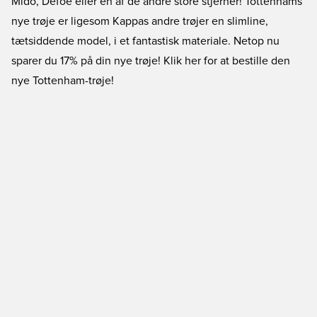
Mido, Defoe eller en af de andre store stjerner! Tottenhams
nye trøje er ligesom Kappas andre trøjer en slimline,
tætsiddende model, i et fantastisk materiale. Netop nu
sparer du 17% på din nye trøje!
Klik her for at bestille den
nye Tottenham-trøje!