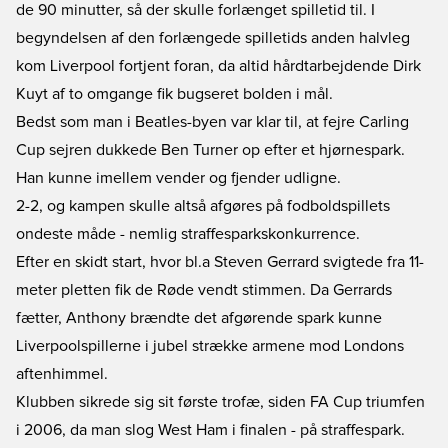
de 90 minutter, så der skulle forlænget spilletid til. I
begyndelsen af den forlængede spilletids anden halvleg
kom Liverpool fortjent foran, da altid hårdtarbejdende Dirk
Kuyt af to omgange fik bugseret bolden i mål.
Bedst som man i Beatles-byen var klar til, at fejre Carling
Cup sejren dukkede Ben Turner op efter et hjørnespark.
Han kunne imellem vender og fjender udligne.
2-2, og kampen skulle altså afgøres på fodboldspillets
ondeste måde - nemlig straffesparkskonkurrence.
Efter en skidt start, hvor bl.a Steven Gerrard svigtede fra 11-
meter pletten fik de Røde vendt stimmen. Da Gerrards
fætter, Anthony brændte det afgørende spark kunne
Liverpoolspillerne i jubel strække armene mod Londons
aftenhimmel.
Klubben sikrede sig sit første trofæ, siden FA Cup triumfen
i 2006, da man slog West Ham i finalen - på straffespark.