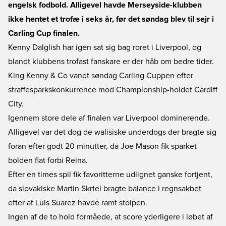
engelsk fodbold. Alligevel havde Merseyside-klubben
ikke hentet et trofæ i seks år, før det søndag blev til sejr i
Carling Cup finalen.
Kenny Dalglish har igen sat sig bag roret i Liverpool, og
blandt klubbens trofast fanskare er der håb om bedre tider.
King Kenny & Co vandt søndag Carling Cuppen efter
straffesparkskonkurrence mod Championship-holdet Cardiff
City.
Igennem store dele af finalen var Liverpool dominerende.
Alligevel var det dog de walisiske underdogs der bragte sig
foran efter godt 20 minutter, da Joe Mason fik sparket
bolden flat forbi Reina.
Efter en times spil fik favoritterne udlignet ganske fortjent,
da slovakiske Martin Skrtel bragte balance i regnsakbet
efter at Luis Suarez havde ramt stolpen.
Ingen af de to hold formåede, at score yderligere i løbet af