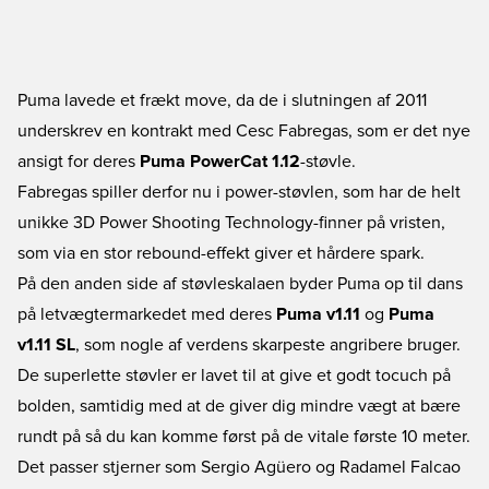
Puma lavede et frækt move, da de i slutningen af 2011
underskrev en kontrakt med Cesc Fabregas, som er det nye
ansigt for deres
Puma PowerCat 1.12
-støvle.
Fabregas spiller derfor nu i power-støvlen, som har de helt
unikke 3D Power Shooting Technology-finner på vristen,
som via en stor rebound-effekt giver et hårdere spark.
På den anden side af støvleskalaen byder Puma op til dans
på letvægtermarkedet med deres
Puma v1.11
og
Puma
v1.11 SL
, som nogle af verdens skarpeste angribere bruger.
De superlette støvler er lavet til at give et godt tocuch på
bolden, samtidig med at de giver dig mindre vægt at bære
rundt på så du kan komme først på de vitale første 10 meter.
Det passer stjerner som Sergio Agüero og Radamel Falcao