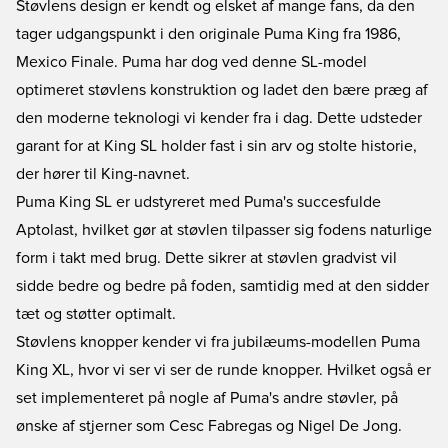
Støvlens design er kendt og elsket af mange fans, da den
tager udgangspunkt i den originale Puma King fra 1986,
Mexico Finale. Puma har dog ved denne SL-model
optimeret støvlens konstruktion og ladet den bære præg af
den moderne teknologi vi kender fra i dag. Dette udsteder
garant for at King SL holder fast i sin arv og stolte historie,
der hører til King-navnet.
Puma King SL er udstyreret med Puma's succesfulde
Aptolast, hvilket gør at støvlen tilpasser sig fodens naturlige
form i takt med brug. Dette sikrer at støvlen gradvist vil
sidde bedre og bedre på foden, samtidig med at den sidder
tæt og støtter optimalt.
Støvlens knopper kender vi fra jubilæums-modellen Puma
King XL, hvor vi ser vi ser de runde knopper. Hvilket også er
set implementeret på nogle af Puma's andre støvler, på
ønske af stjerner som Cesc Fabregas og Nigel De Jong.