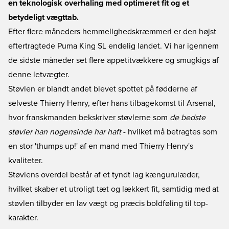
en teknologisk overhaling med optimeret fit og et
betydeligt vægttab.
Efter flere måneders hemmelighedskræmmeri er den højst
eftertragtede Puma King SL endelig landet. Vi har igennem
de sidste måneder set flere appetitvækkere og smugkigs af
denne letvægter.
Støvlen er blandt andet blevet spottet på fødderne af
selveste Thierry Henry, efter hans tilbagekomst til Arsenal,
hvor franskmanden bekskriver støvlerne som
de bedste
støvler han nogensinde har haft
- hvilket må betragtes som
en stor 'thumps up!' af en mand med Thierry Henry's
kvaliteter.
Støvlens overdel består af et tyndt lag kængurulæder,
hvilket skaber et utroligt tæt og lækkert fit, samtidig med at
støvlen tilbyder en lav vægt og præcis boldføling til top-
karakter.