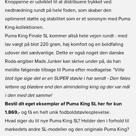
Knopperne er udviklet til at distribuere trykket ved
nedtrædning rundt på hele foden, som skaber den
optimeret støtte og stabilitet som er et sononym med Puma
King-kollektionen.
Puma King Finale SL kommer altså hele vejen rundt - med
lav vægt på blot 220 gram, høj komfort og en boldføling
udover det sædvanlige. Dette er også noget den danske
Roda-angiber Mads Junker kan skrive under på, da han
meldte følgende tilbage til Puma efter modtagelse
"Ville
blot lige sige det er en SUPER støvle i har sendt - Den føles
lettere og blødere end den almindeling king og der var mål
i den med det samme!
Bestil dit eget eksemplar af Puma King SL her for kun
1.869,-
og få en helt unik fodboldstøvleoplevelse.
Hvad siger du til nye Puma King SL? Holder den i forhold til
markedets andre SL-modeller og den originale Puma King?