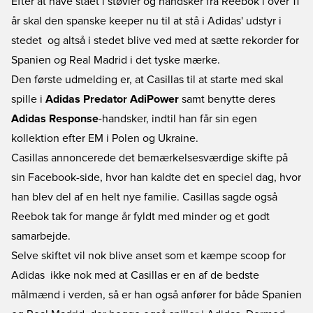
Efter at have stået i støvler og handsker fra Reebok i over 11
år skal den spanske keeper nu til at stå i Adidas' udstyr i
stedet  og altså i stedet blive ved med at sætte rekorder for
Spanien og Real Madrid i det tyske mærke.
Den første udmelding er, at Casillas til at starte med skal
spille i
Adidas Predator AdiPower
samt benytte deres
Adidas Response
-handsker, indtil han får sin egen
kollektion efter EM i Polen og Ukraine.
Casillas annoncerede det bemærkelsesværdige skifte på
sin Facebook-side, hvor han kaldte det en speciel dag, hvor
han blev del af en helt nye familie. Casillas sagde også
Reebok tak for mange år fyldt med minder og et godt
samarbejde.
Selve skiftet vil nok blive anset som et kæmpe scoop for
Adidas  ikke nok med at Casillas er en af de bedste
målmænd i verden, så er han også anfører for både Spanien