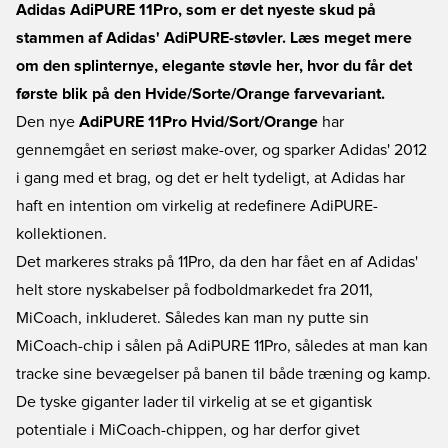
Adidas AdiPURE 11Pro, som er det nyeste skud på
stammen af Adidas' AdiPURE-støvler. Læs meget mere
om den splinternye, elegante støvle her, hvor du får det
første blik på den Hvide/Sorte/Orange farvevariant.
Den nye
AdiPURE 11Pro Hvid/Sort/Orange
har
gennemgået en seriøst make-over, og sparker Adidas' 2012
i gang med et brag, og det er helt tydeligt, at Adidas har
haft en intention om virkelig at redefinere AdiPURE-
kollektionen.
Det markeres straks på 11Pro, da den har fået en af Adidas'
helt store nyskabelser på fodboldmarkedet fra 2011,
MiCoach, inkluderet. Således kan man ny putte sin
MiCoach-chip i sålen på AdiPURE 11Pro, således at man kan
tracke sine bevægelser på banen til både træning og kamp.
De tyske giganter lader til virkelig at se et gigantisk
potentiale i MiCoach-chippen, og har derfor givet