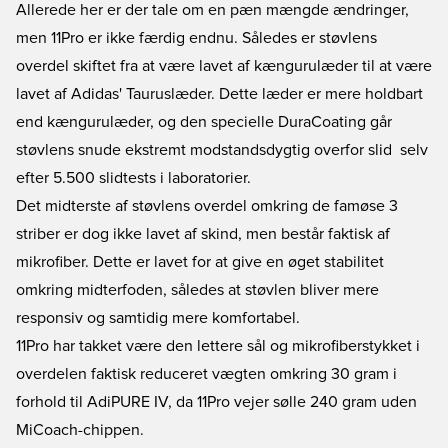
Allerede her er der tale om en pæn mængde ændringer,
men 11Pro er ikke færdig endnu. Således er støvlens
overdel skiftet fra at være lavet af kængurulæder til at være
lavet af Adidas' Tauruslæder. Dette læder er mere holdbart
end kængurulæder, og den specielle DuraCoating går
støvlens snude ekstremt modstandsdygtig overfor slid  selv
efter 5.500 slidtests i laboratorier.
Det midterste af støvlens overdel omkring de famøse 3
striber er dog ikke lavet af skind, men består faktisk af
mikrofiber. Dette er lavet for at give en øget stabilitet
omkring midterfoden, således at støvlen bliver mere
responsiv og samtidig mere komfortabel.
11Pro har takket være den lettere sål og mikrofiberstykket i
overdelen faktisk reduceret vægten omkring 30 gram i
forhold til AdiPURE IV, da 11Pro vejer sølle 240 gram uden
MiCoach-chippen.