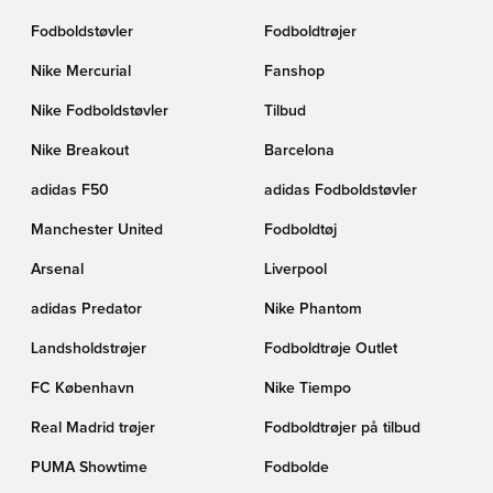
Fodboldstøvler
Fodboldtrøjer
Nike Mercurial
Fanshop
Nike Fodboldstøvler
Tilbud
Nike Breakout
Barcelona
adidas F50
adidas Fodboldstøvler
Manchester United
Fodboldtøj
Arsenal
Liverpool
adidas Predator
Nike Phantom
Landsholdstrøjer
Fodboldtrøje Outlet
FC København
Nike Tiempo
Real Madrid trøjer
Fodboldtrøjer på tilbud
PUMA Showtime
Fodbolde