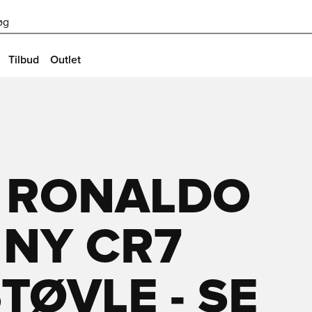
øg
Tilbud
Outlet
. RONALDO
 NY CR7
ØVLE - SE