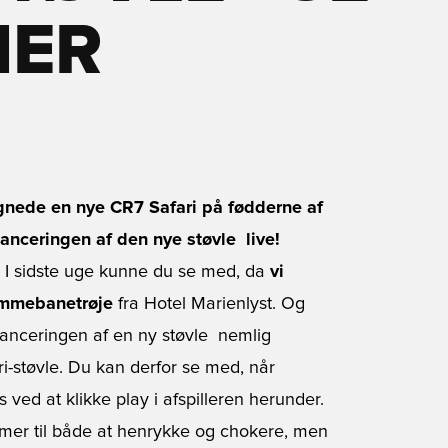
HER
ignede en nye CR7 Safari på fødderne af
anceringen af den nye støvle  live!
I sidste uge kunne du se med, da
vi
emmebanetrøje
fra Hotel Marienlyst. Og
anceringen af en ny støvle  nemlig
i-støvle. Du kan derfor se med, når
 ved at klikke play i afspilleren herunder.
mmer til både at henrykke og chokere, men