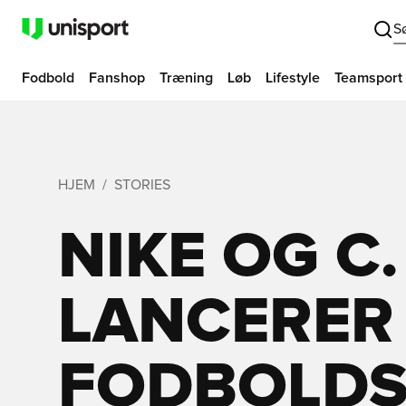
S
Fodbold
Fanshop
Træning
Løb
Lifestyle
Teamsport
HJEM
STORIES
NIKE OG C
LANCERER
FODBOLDST