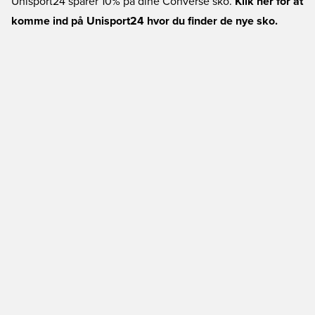
Unisport24 sparer 10% på dine Converse sko.
Klik her for at
komme ind på Unisport24 hvor du finder de nye sko.