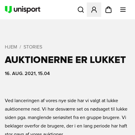
Åbner en Modal til at logge 
HJEM
STORIES
AUKTIONERNE ER LUKKET
16. AUG. 2021, 15.04
Ved lanceringen af vores nye side har vi valgt at lukke
auktionerne ned. Vi har desværre set os nødsaget til lukke
siden pga. manglende seriøsitet fra en gruppe brugere. Vi
beklager overfor de brugere, der i en lang periode har haft
stor gavn af vores auktioner.