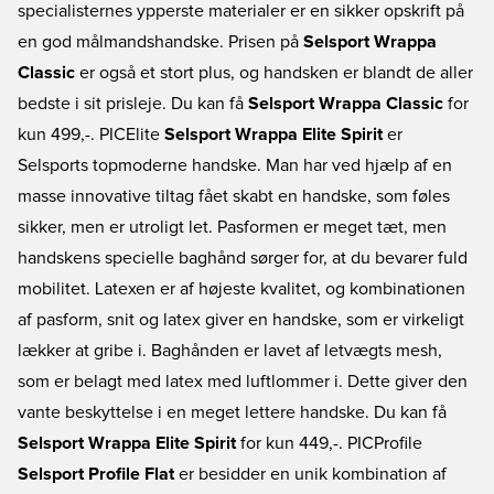
specialisternes ypperste materialer er en sikker opskrift på
en god målmandshandske. Prisen på
Selsport Wrappa
Classic
er også et stort plus, og handsken er blandt de aller
bedste i sit prisleje. Du kan få
Selsport Wrappa Classic
for
kun 499,-. PICElite
Selsport Wrappa Elite Spirit
er
Selsports topmoderne handske. Man har ved hjælp af en
masse innovative tiltag fået skabt en handske, som føles
sikker, men er utroligt let. Pasformen er meget tæt, men
handskens specielle baghånd sørger for, at du bevarer fuld
mobilitet. Latexen er af højeste kvalitet, og kombinationen
af pasform, snit og latex giver en handske, som er virkeligt
lækker at gribe i. Baghånden er lavet af letvægts mesh,
som er belagt med latex med luftlommer i. Dette giver den
vante beskyttelse i en meget lettere handske. Du kan få
Selsport Wrappa Elite Spirit
for kun 449,-. PICProfile
Selsport Profile Flat
er besidder en unik kombination af