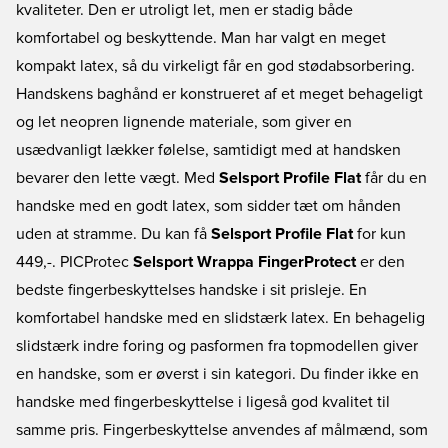
kvaliteter. Den er utroligt let, men er stadig både
komfortabel og beskyttende. Man har valgt en meget
kompakt latex, så du virkeligt får en god stødabsorbering.
Handskens baghånd er konstrueret af et meget behageligt
og let neopren lignende materiale, som giver en
usædvanligt lækker følelse, samtidigt med at handsken
bevarer den lette vægt. Med
Selsport Profile Flat
får du en
handske med en godt latex, som sidder tæt om hånden
uden at stramme. Du kan få
Selsport Profile Flat
for kun
449,-. PICProtec
Selsport Wrappa FingerProtect
er den
bedste fingerbeskyttelses handske i sit prisleje. En
komfortabel handske med en slidstærk latex. En behagelig
slidstærk indre foring og pasformen fra topmodellen giver
en handske, som er øverst i sin kategori. Du finder ikke en
handske med fingerbeskyttelse i ligeså god kvalitet til
samme pris. Fingerbeskyttelse anvendes af målmænd, som