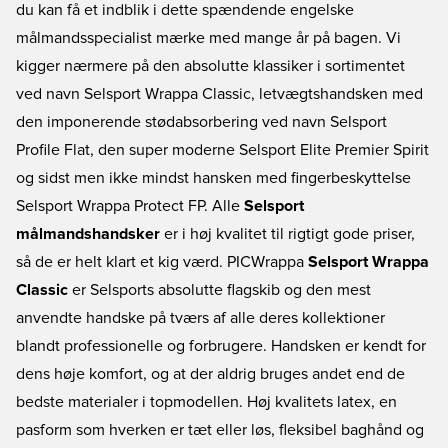
du kan få et indblik i dette spændende engelske
målmandsspecialist mærke med mange år på bagen. Vi
kigger nærmere på den absolutte klassiker i sortimentet
ved navn Selsport Wrappa Classic, letvægtshandsken med
den imponerende stødabsorbering ved navn Selsport
Profile Flat, den super moderne Selsport Elite Premier Spirit
og sidst men ikke mindst hansken med fingerbeskyttelse
Selsport Wrappa Protect FP. Alle
Selsport
målmandshandsker
er i høj kvalitet til rigtigt gode priser,
så de er helt klart et kig værd. PICWrappa
Selsport Wrappa
Classic
er Selsports absolutte flagskib og den mest
anvendte handske på tværs af alle deres kollektioner
blandt professionelle og forbrugere. Handsken er kendt for
dens høje komfort, og at der aldrig bruges andet end de
bedste materialer i topmodellen. Høj kvalitets latex, en
pasform som hverken er tæt eller løs, fleksibel baghånd og