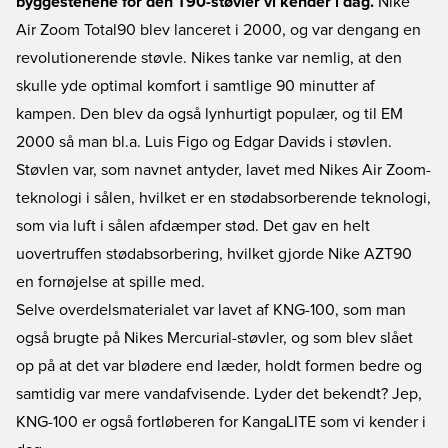
byggestenene for den T90-støvler vi kender i dag.
Nike
Air Zoom Total90 blev lanceret i 2000, og var dengang en
revolutionerende støvle. Nikes tanke var nemlig, at den
skulle yde optimal komfort i samtlige 90 minutter af
kampen. Den blev da også lynhurtigt populær, og til EM
2000 så man bl.a. Luis Figo og Edgar Davids i støvlen.
Støvlen var, som navnet antyder, lavet med Nikes Air Zoom-
teknologi i sålen, hvilket er en stødabsorberende teknologi,
som via luft i sålen afdæmper stød. Det gav en helt
uovertruffen stødabsorbering, hvilket gjorde Nike AZT90
en fornøjelse at spille med.
Selve overdelsmaterialet var lavet af KNG-100, som man
også brugte på Nikes Mercurial-støvler, og som blev slået
op på at det var blødere end læder, holdt formen bedre og
samtidig var mere vandafvisende. Lyder det bekendt? Jep,
KNG-100 er også fortløberen for KangaLITE som vi kender i