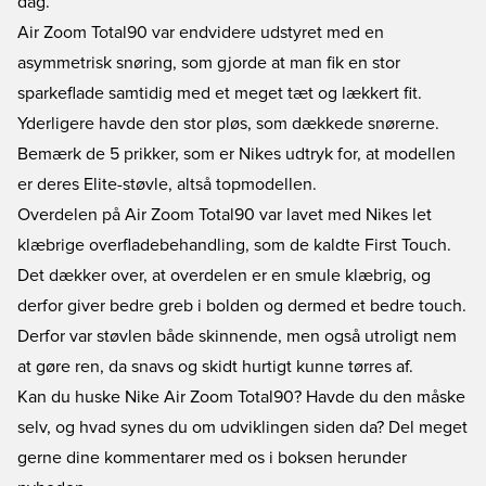
dag.
Air Zoom Total90 var endvidere udstyret med en
asymmetrisk snøring, som gjorde at man fik en stor
sparkeflade samtidig med et meget tæt og lækkert fit.
Yderligere havde den stor pløs, som dækkede snørerne.
Bemærk de 5 prikker, som er Nikes udtryk for, at modellen
er deres Elite-støvle, altså topmodellen.
Overdelen på Air Zoom Total90 var lavet med Nikes let
klæbrige overfladebehandling, som de kaldte First Touch.
Det dækker over, at overdelen er en smule klæbrig, og
derfor giver bedre greb i bolden og dermed et bedre touch.
Derfor var støvlen både skinnende, men også utroligt nem
at gøre ren, da snavs og skidt hurtigt kunne tørres af.
Kan du huske Nike Air Zoom Total90? Havde du den måske
selv, og hvad synes du om udviklingen siden da? Del meget
gerne dine kommentarer med os i boksen herunder