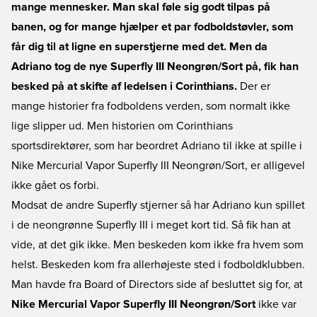
mange mennesker. Man skal føle sig godt tilpas på
banen, og for mange hjælper et par fodboldstøvler, som
får dig til at ligne en superstjerne med det. Men da
Adriano tog de nye Superfly III Neongrøn/Sort på, fik han
besked på at skifte af ledelsen i Corinthians.
Der er
mange historier fra fodboldens verden, som normalt ikke
lige slipper ud. Men historien om Corinthians
sportsdirektører, som har beordret Adriano til ikke at spille i
Nike Mercurial Vapor Superfly III Neongrøn/Sort
, er alligevel
ikke gået os forbi.
Modsat de andre Superfly stjerner så har Adriano kun spillet
i de neongrønne Superfly III i meget kort tid. Så fik han at
vide, at det gik ikke. Men beskeden kom ikke fra hvem som
helst. Beskeden kom fra allerhøjeste sted i fodboldklubben.
Man havde fra Board of Directors side af besluttet sig for, at
Nike Mercurial Vapor Superfly III Neongrøn/Sort
ikke var