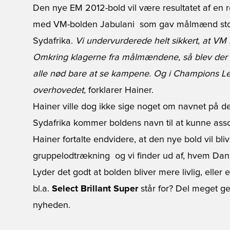
Den nye EM 2012-bold vil være resultatet af en 
med VM-bolden Jabulani  som gav målmænd st
Sydafrika.
Vi undervurderede helt sikkert, at VM 
Omkring klagerne fra målmændene, så blev der sti
alle nød bare at se kampene. Og i Champions Lea
overhovedet,
forklarer Hainer.
Hainer ville dog ikke sige noget om navnet på 
Sydafrika kommer boldens navn til at kunne ass
Hainer fortalte endvidere, at den nye bold vil bliv
gruppelodtrækning  og vi finder ud af, hvem Da
Lyder det godt at bolden bliver mere livlig, eller e
bl.a.
Select Brillant Super
står for? Del meget ge
nyheden.