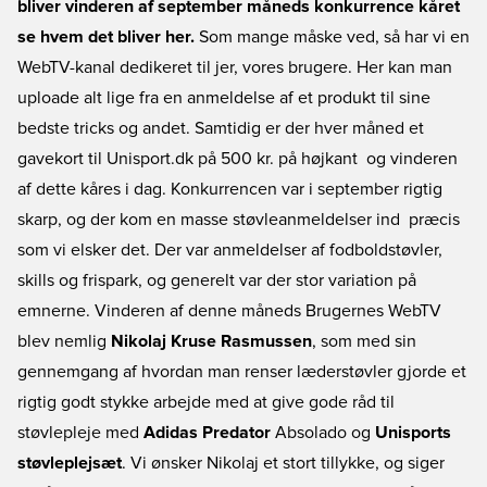
bliver vinderen af september måneds konkurrence kåret 
se hvem det bliver her.
Som mange måske ved, så har vi en
WebTV-kanal dedikeret til jer, vores brugere. Her kan man
uploade alt lige fra en anmeldelse af et produkt til sine
bedste tricks og andet. Samtidig er der hver måned et
gavekort til Unisport.dk på 500 kr. på højkant  og vinderen
af dette kåres i dag. Konkurrencen var i september rigtig
skarp, og der kom en masse støvleanmeldelser ind  præcis
som vi elsker det. Der var anmeldelser af fodboldstøvler,
skills og frispark, og generelt var der stor variation på
emnerne. Vinderen af denne måneds Brugernes WebTV
blev nemlig
Nikolaj Kruse Rasmussen
, som med sin
gennemgang af hvordan man renser læderstøvler gjorde et
rigtig godt stykke arbejde med at give gode råd til
støvlepleje med
Adidas Predator
Absolado og
Unisports
støvleplejsæt
. Vi ønsker Nikolaj et stort tillykke, og siger