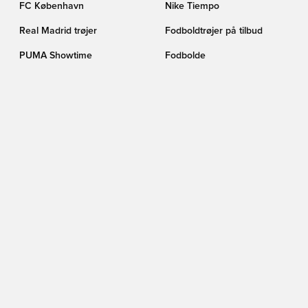
FC København
Nike Tiempo
Real Madrid trøjer
Fodboldtrøjer på tilbud
PUMA Showtime
Fodbolde
adidas F50 Elite
Barcelona trøjer
Fodboldstøvler på tilbud
Kunstgræs (AG)
Real Madrid
PUMA Fodboldstøvler
FØLG OS HER
TIKTOK