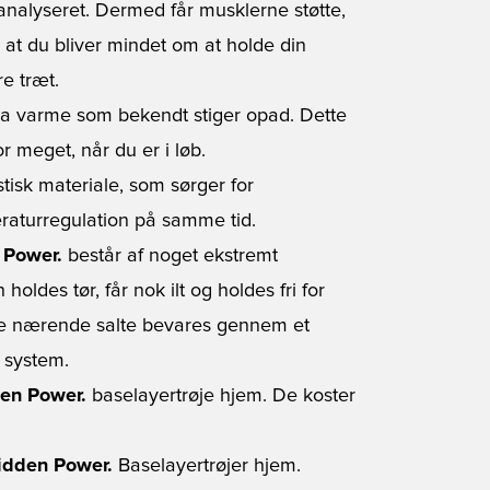
alyseret. Dermed får musklerne støtte,
, at du bliver mindet om at holde din
re træt.
, da varme som bekendt stiger opad. Dette
r meget, når du er i løb.
stisk materiale, som sørger for
eraturregulation på samme tid.
 Power.
består af noget ekstremt
holdes tør, får nok ilt og holdes fri for
de nærende salte bevares gennem et
 system.
en Power.
baselayertrøje hjem. De koster
idden Power.
Baselayertrøjer hjem.