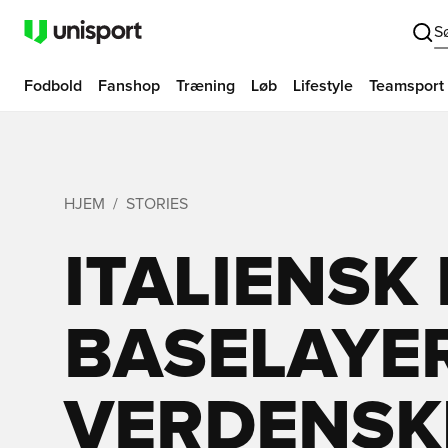
S
Fodbold
Fanshop
Træning
Løb
Lifestyle
Teamsport
HJEM
STORIES
ITALIENSK
BASELAYER
VERDENSKL