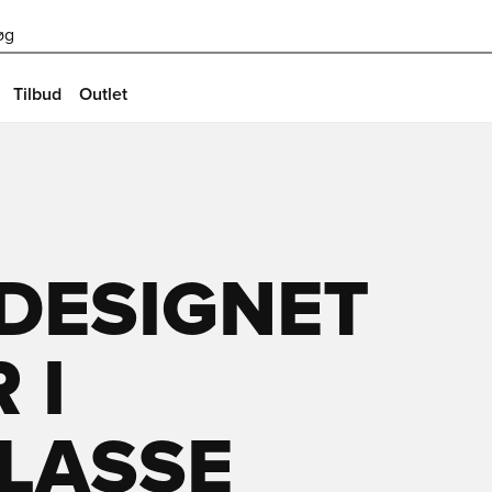
øg
Tilbud
Outlet
 DESIGNET
 I
ASSE 