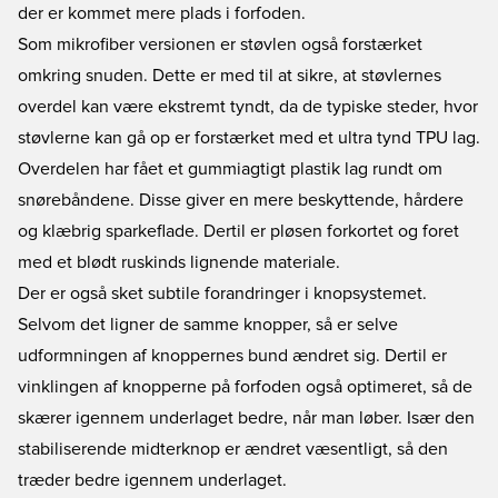
der er kommet mere plads i forfoden.
Som mikrofiber versionen er støvlen også forstærket
omkring snuden. Dette er med til at sikre, at støvlernes
overdel kan være ekstremt tyndt, da de typiske steder, hvor
støvlerne kan gå op er forstærket med et ultra tynd TPU lag.
Overdelen har fået et gummiagtigt plastik lag rundt om
snørebåndene. Disse giver en mere beskyttende, hårdere
og klæbrig sparkeflade. Dertil er pløsen forkortet og foret
med et blødt ruskinds lignende materiale.
Der er også sket subtile forandringer i knopsystemet.
Selvom det ligner de samme knopper, så er selve
udformningen af knoppernes bund ændret sig. Dertil er
vinklingen af knopperne på forfoden også optimeret, så de
skærer igennem underlaget bedre, når man løber. Især den
stabiliserende midterknop er ændret væsentligt, så den
træder bedre igennem underlaget.