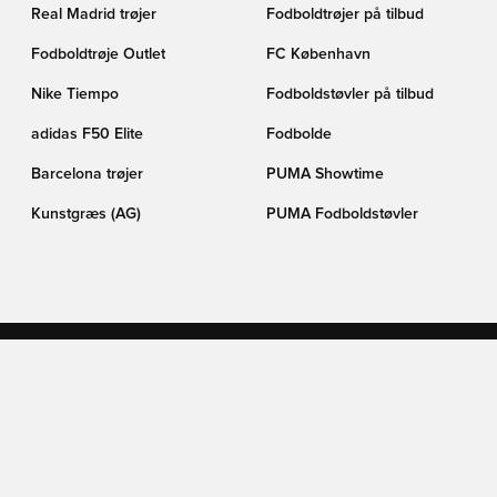
Real Madrid trøjer
Fodboldtrøjer på tilbud
Fodboldtrøje Outlet
FC København
Nike Tiempo
Fodboldstøvler på tilbud
adidas F50 Elite
Fodbolde
Barcelona trøjer
PUMA Showtime
Kunstgræs (AG)
PUMA Fodboldstøvler
FØLG OS HER
TIKTOK