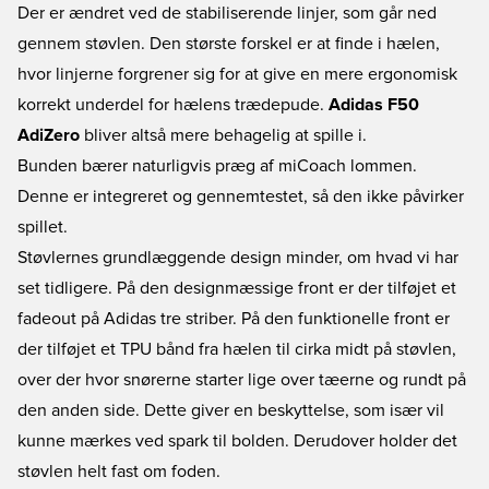
Der er ændret ved de stabiliserende linjer, som går ned
gennem støvlen. Den største forskel er at finde i hælen,
hvor linjerne forgrener sig for at give en mere ergonomisk
korrekt underdel for hælens trædepude.
Adidas F50
AdiZero
bliver altså mere behagelig at spille i.
Bunden bærer naturligvis præg af miCoach lommen.
Denne er integreret og gennemtestet, så den ikke påvirker
spillet.
Støvlernes grundlæggende design minder, om hvad vi har
set tidligere. På den designmæssige front er der tilføjet et
fadeout på Adidas tre striber. På den funktionelle front er
der tilføjet et TPU bånd fra hælen til cirka midt på støvlen,
over der hvor snørerne starter lige over tæerne og rundt på
den anden side. Dette giver en beskyttelse, som især vil
kunne mærkes ved spark til bolden. Derudover holder det
støvlen helt fast om foden.